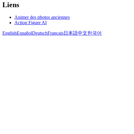
Liens
Animer des photos anciennes
Action Figure AI
English
Español
Deutsch
Français
日本語
中文
한국어