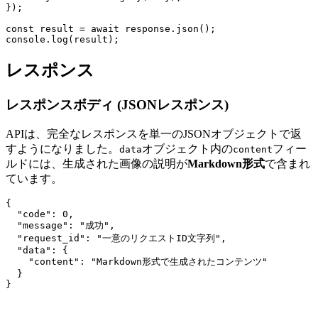
});

const result = await response.json();

レスポンス
レスポンスボディ (JSONレスポンス)
APIは、完全なレスポンスを単一のJSONオブジェクトで返
すようになりました。
オブジェクト内の
フィー
data
content
ルドには、生成された画像の説明が
Markdown形式
で含まれ
ています。
{

  "code": 0,

  "message": "成功",

  "request_id": "一意のリクエストID文字列",

  "data": {

    "content": "Markdown形式で生成されたコンテンツ"

  }
