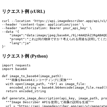
リクエスト例 (cURL)
curl --location 'https://api.imagedescriber.app/api/v1/
--header 'content-type: application/json' \

--header 'authorization: Bearer your_api_key' \

--data '{

    "image":"data:image/jpeg;base64,/9j/4AAQSkZJRgABAQE
    "prompt":"これは何の物体ですか？考えられる用途を説明してくださ
    "lang":"ja"

リクエスト例 (Python)
import requests

import base64

def image_to_base64(image_path):

  """画像をBase64エンコーディングに変換"""

  with open(image_path, "rb") as image_file:

    encoded_string = base64.b64encode(image_file.read()
  return encoded_string

def generate_image_description(api_key, image_path, pro
  """Image Describer APIを使用して画像の説明を生成"""

  url = "https://api.imagedescriber.app/api/v1/generate