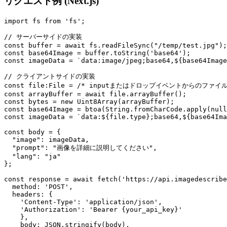
リクエスト例 (Next.js)
import fs from 'fs';

// サーバーサイドの実装

const buffer = await fs.readFileSync("/temp/test.jpg");

const base64Image = buffer.toString('base64');

const imageData = `data:image/jpeg;base64,${base64Image
// クライアントサイドの実装

const file:File = /* inputまたはドロップイベントからのファイル 
const arrayBuffer = await file.arrayBuffer();

const bytes = new Uint8Array(arrayBuffer);

const base64Image = btoa(String.fromCharCode.apply(null
const imageData = `data:${file.type};base64,${base64Ima
const body = {

  "image": imageData,

  "prompt": "画像を詳細に説明してください",

  "lang": "ja"

};

const response = await fetch('https://api.imagedescribe
  method: 'POST',

  headers: {

    'Content-Type': 'application/json',

    'Authorization': 'Bearer {your_api_key}'

    },

    body: JSON.stringify(body),
