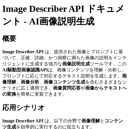
Image Describer API ドキュメ
ント - AI画像説明生成
概要
Image Describer API
は、提供された画像とプロンプトに基
づいて、正確、詳細、かつ洞察に満ちた画像の説明をインテ
リジェントに生成する強力な
画像説明生成
ツールです。この
AI駆動型画像認識API
は、画像コンテンツを理解・分析し、
プロンプトに応じて対応するテキスト説明を生成します。
画
像理解
、
画像分析
、
画像コンテンツ生成
を含むさまざまなシ
ナリオに広く適用でき、
画像質問応答
や
画像からテキストへ
の変換
を簡単に実装できます。
応用シナリオ
Image Describer API
は、以下の分野で
画像理解
と
コンテン
ツ生成
を効率的に実行するのに役立ちます。