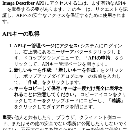
Image Describer API
にアクセスするには、まず有効なAPIキ
ーを取得する必要があります。このキーは、リクエストを認
証し、APIへの安全なアクセスを保証するために使用されま
す。
APIキーの取得
APIキー管理ページにアクセス:
システムにログイン
し、右上隅にあるユーザーアバターをクリックしま
す。ドロップダウンメニューで、「
APIの申請
」をク
リックして、APIキー管理ページを開きます。
新しいキーを作成:
「
新しいキーを作成
」をクリック
し、ポップアップダイアログにキーの名前を入力し
て、「
作成
」をクリックします。
キーをコピーして保存:
キーは一度だけ完全に表示さ
れることに注意してください。
コピーアイコンをクリ
ックしてキーをクリップボードにコピーし、「
確認
」
をクリックしてダイアログを閉じます。
重要:
他人と共有したり、ブラウザ、クライアント側コー
ド、またはその他の安全でない場所に公開したりしないでく
ださい。不正アクセスを防ぐために、キーを安全に保管して