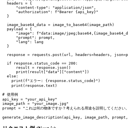
  headers = {

      "content-type": "application/json",

      "authorization": f"Bearer {api_key}"

  }

  image_base64_data = image_to_base64(image_path)

  payload = {

      "image": f"data:image/jpeg;base64,{image_base64_d
      "prompt": prompt,

      "lang": lang

  }

  response = requests.post(url, headers=headers, json=p
  if response.status_code == 200:

      result = response.json()

      print(result["data"]["content"])

  else:

    print(f"エラー: {response.status_code}")

    print(response.text)

# 使用例

api_key = "your_api_key"

image_path = "your_image.jpg"

prompt = "これは何の物体ですか？考えられる用途を説明してください。