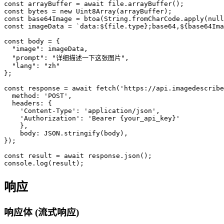
const arrayBuffer = await file.arrayBuffer();

const bytes = new Uint8Array(arrayBuffer);

const base64Image = btoa(String.fromCharCode.apply(null
const imageData = `data:${file.type};base64,${base64Ima
const body = {

  "image": imageData,

  "prompt": "详细描述一下这张图片",

  "lang": "zh"

};

const response = await fetch('https://api.imagedescribe
  method: 'POST',

  headers: {

    'Content-Type': 'application/json',

    'Authorization': 'Bearer {your_api_key}'

    },

    body: JSON.stringify(body),

});

const result = await response.json();

响应
响应体 (流式响应)