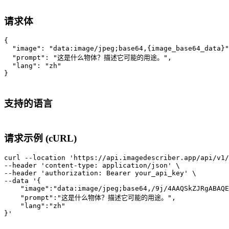
请求体
{

  "image": "data:image/jpeg;base64,{image_base64_data}"
  "prompt": "这是什么物体？描述它可能的用途。",

  "lang": "zh"

支持的语言
请求示例 (cURL)
curl --location 'https://api.imagedescriber.app/api/v1/
--header 'content-type: application/json' \

--header 'authorization: Bearer your_api_key' \

--data '{

    "image":"data:image/jpeg;base64,/9j/4AAQSkZJRgABAQE
    "prompt":"这是什么物体？描述它可能的用途。",

    "lang":"zh"
