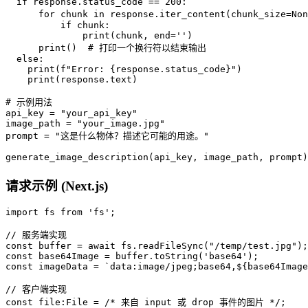
  if response.status_code == 200:

      for chunk in response.iter_content(chunk_size=
          if chunk:

              print(chunk, end='')

      print()  # 打印一个换行符以结束输出

  else:

    print(f"Error: {response.status_code}")

    print(response.text)

# 示例用法

api_key = "your_api_key"

image_path = "your_image.jpg"

prompt = "这是什么物体？描述它可能的用途。"

请求示例 (Next.js)
import fs from 'fs';

// 服务端实现

const buffer = await fs.readFileSync("/temp/test.jpg");

const base64Image = buffer.toString('base64');

const imageData = `data:image/jpeg;base64,${base64Image
// 客户端实现

const file:File = /* 来自 input 或 drop 事件的图片 */;
