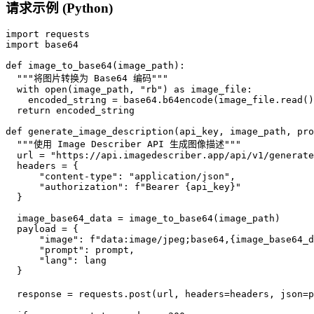
请求示例 (Python)
import requests

import base64

def image_to_base64(image_path):

  """将图片转换为 Base64 编码"""

  with open(image_path, "rb") as image_file:

    encoded_string = base64.b64encode(image_file.read()
  return encoded_string

def generate_image_description(api_key, image_path, pro
  """使用 Image Describer API 生成图像描述"""

  url = "https://api.imagedescriber.app/api/v1/generate
  headers = {

      "content-type": "application/json",

      "authorization": f"Bearer {api_key}"

  }

  image_base64_data = image_to_base64(image_path)

  payload = {

      "image": f"data:image/jpeg;base64,{image_base64_d
      "prompt": prompt,

      "lang": lang

  }

  response = requests.post(url, headers=headers, jso